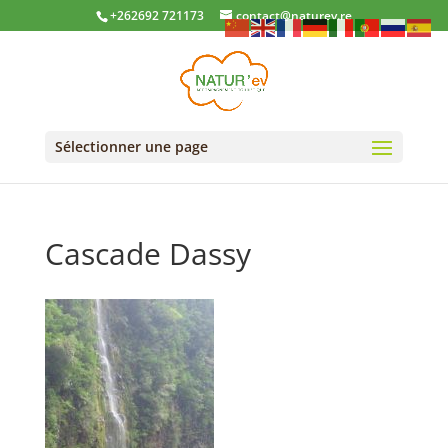
+262692 721173
contact@naturev.re
Sélectionner une page
Cascade Dassy