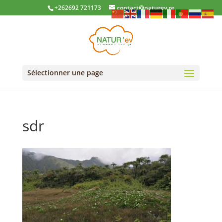
+262692 721173
contact@naturev.re
Sélectionner une page
sdr